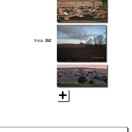
Vista:
262