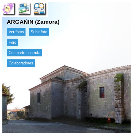
ARGAÑIN (Zamora)
Ver fotos
Subir foto
Foro
Comparte una ruta
Colaboradores