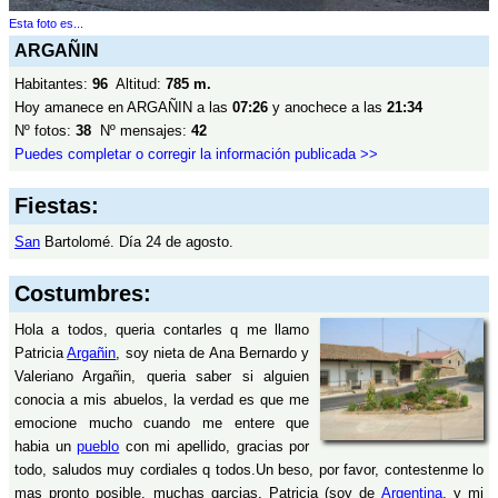
Esta foto es...
ARGAÑIN
Habitantes:
96
Altitud:
785 m.
Hoy amanece en ARGAÑIN a las
07:26
y anochece a las
21:34
Nº fotos:
38
Nº mensajes:
42
Puedes completar o corregir la información publicada >>
Fiestas:
San
Bartolomé. Día 24 de agosto.
Costumbres:
Hola a todos, queria contarles q me llamo
Patricia
Argañin
, soy nieta de Ana Bernardo y
Valeriano Argañin, queria saber si alguien
conocia a mis abuelos, la verdad es que me
emocione mucho cuando me entere que
habia un
pueblo
con mi apellido, gracias por
todo, saludos muy cordiales q todos.Un beso, por favor, contestenme lo
mas pronto posible, muchas garcias, Patricia (soy de
Argentina
, y mi