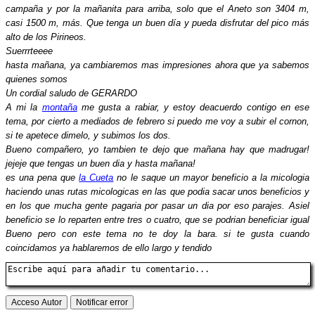
campaña y por la mañanita para arriba, solo que el Aneto son 3404 m,
casi 1500 m, más. Que tenga un buen día y pueda disfrutar del pico más
alto de los Pirineos.
Suerrrteeee
hasta mañana, ya cambiaremos mas impresiones ahora que ya sabemos
quienes somos
Un cordial saludo de GERARDO
A mi la
montaña
me gusta a rabiar, y estoy deacuerdo contigo en ese
tema, por cierto a mediados de febrero si puedo me voy a subir el cornon,
si te apetece dimelo, y subimos los dos.
Bueno compañero, yo tambien te dejo que mañana hay que madrugar!
jejeje que tengas un buen dia y hasta mañana!
es una pena que
la Cueta
no le saque un mayor beneficio a la micologia
haciendo unas rutas micologicas en las que podia sacar unos beneficios y
en los que mucha gente pagaria por pasar un dia por eso parajes. Asiel
beneficio se lo reparten entre tres o cuatro, que se podrian beneficiar igual
Bueno pero con este tema no te doy la bara. si te gusta cuando
coincidamos ya hablaremos de ello largo y tendido