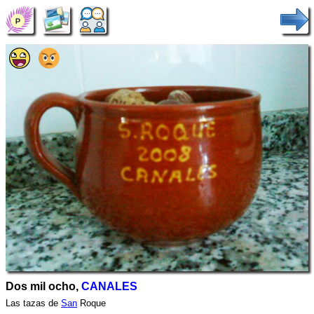
Dos mil ocho,
CANALES
Las tazas de
San
Roque