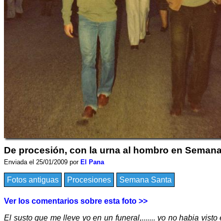
De procesión, con la urna al hombro en Semana 
Enviada el 25/01/2009 por
El Pana
Fotos antiguas
Procesiones
Semana Santa
Ver los comentarios sobre esta foto >>
El susto que me lleve yo en un funeral,....... yo no habia vis