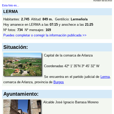
Esta foto es...
LERMA
Habitantes:
2.745
Altitud:
849 m.
Gentilicio:
Lermeño/a
Hoy amanece en LERMA a las
07:15
y anochece a las
21:25
Nº fotos:
734
Nº mensajes:
169
Puedes completar o corregir la información publicada >>
Situación:
Capital de la comarca de Arlanza
Coordenadas 42º 1' 35''N 3º 45' 32'' W
Se encuentra en el partido judicial de
Lerma
,
comarca de Arlanza, provincia de
Burgos
Ayuntamiento:
Alcalde José Ignacio Barrasa Moreno