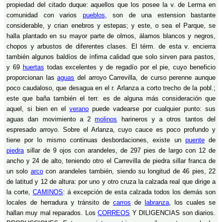
propiedad del citado duque: aquellos que los posee la v. de Lerma en
comunidad con varios
pueblos
, son de una estension bastante
considerable, y crian enebros y estepas; y este, o sea el Parque, se
halla plantado en su mayor parte de olmos, álamos blancos y negros,
chopos y arbustos de diferentes clases. El térm. de esta v. encierra
también algunos baldíos de ínfima calidad que solo sirven para pastos,
y 69
huertas
todas excelentes y de regadío por el pie, cuyo beneficio
proporcionan las
aguas
del arroyo Carrevilla, de curso perenne aunque
poco caudaloso, que desagua en el r. Arlanza a corto trecho de la pobl.;
este que baña también el terr. es de alguna más consideración que
aquel, si bien en el
verano
puede vadearse por cualquier punto: sus
aguas dan movimiento a 2
molinos
harineros y a otros tantos del
espresado arroyo. Sobre el Arlanza, cuyo cauce es poco profundo y
tiene por lo mismo continuas desbordaciones, existe un
puente
de
piedra
sillar de 9 ojos con arandeles, de 297 pies de largo con 12 de
ancho y 24 de alto, teniendo otro el Carrevilla de piedra sillar franca de
un solo
arco
con arandeles también, siendo su longitud de 46 pies, 22
de latitud y 12 de altura: por uno y otro cruza la calzada real que dirige a
la corte,
CAMINOS
: á excepción de esta calzada todos los demás son
locales de herradura y tránsito de
carros
de
labranza
, los cuales se
hallan muy mal reparados. Los
CORREOS
Y DILIGENCIAS son diarios.