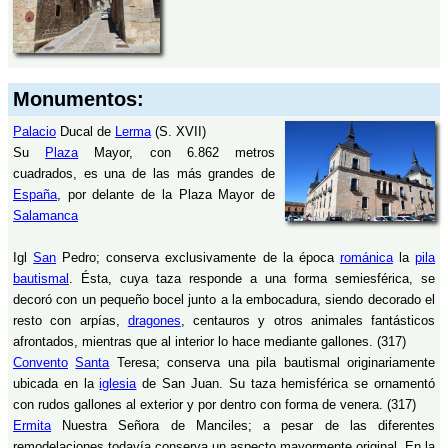
Monumentos:
Palacio
Ducal de
Lerma
(S. XVII)
Su
Plaza
Mayor, con 6.862 metros
cuadrados, es una de las más grandes de
España
, por delante de la Plaza Mayor de
Salamanca
Igl
San
Pedro; conserva exclusivamente de la época
románica
la
pila
bautismal
. Ésta, cuya taza responde a una forma semiesférica, se
decoró con un pequeño bocel junto a la embocadura, siendo decorado el
resto con arpías,
dragones
, centauros y otros animales fantásticos
afrontados, mientras que al interior lo hace mediante gallones. (317)
Convento
Santa
Teresa; conserva una pila bautismal originariamente
ubicada en la
iglesia
de San Juan. Su taza hemisférica se ornamentó
con rudos gallones al exterior y por dentro con forma de venera. (317)
Ermita
Nuestra Señora de Manciles; a pesar de las diferentes
remodelaciones todavía conserva un aspecto mayormente original. En la