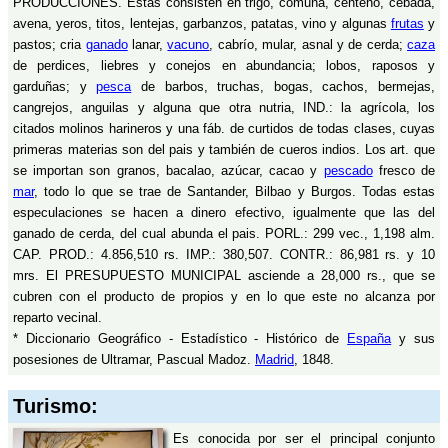
PRODUCCIONES. Estas consisten en trigo, comuña, centeno, cebada,
avena, yeros, titos, lentejas, garbanzos, patatas, vino y algunas
frutas
y
pastos; cria
ganado
lanar,
vacuno
, cabrío, mular, asnal y de cerda;
caza
de perdices, liebres y conejos en abundancia; lobos, raposos y
garduñas; y
pesca
de barbos, truchas, bogas, cachos, bermejas,
cangrejos, anguilas y alguna que otra nutria, IND.: la agrícola, los
citados molinos harineros y una fáb. de curtidos de todas clases, cuyas
primeras materias son del pais y también de cueros indios. Los art. que
se importan son granos, bacalao, azúcar, cacao y
pescado
fresco de
mar
, todo lo que se trae de Santander, Bilbao y Burgos. Todas estas
especulaciones se hacen a dinero efectivo, igualmente que las del
ganado de cerda, del cual abunda el pais. PORL.: 299 vec., 1,198 alm.
CAP. PROD.: 4.856,510 rs. IMP.: 380,507. CONTR.: 86,981 rs. y 10
mrs. El PRESUPUESTO MUNICIPAL asciende a 28,000 rs., que se
cubren con el producto de propios y en lo que este no alcanza por
reparto vecinal.
* Diccionario Geográfico - Estadístico - Histórico de
España
y sus
posesiones de Ultramar, Pascual Madoz.
Madrid
, 1848.
Turismo:
Es conocida por ser el principal conjunto