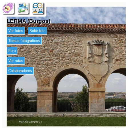
LERMA (Burgos)
Ver fotos
Subir foto
Temas fotográficos
Foro
Ver rutas
Colaboradores