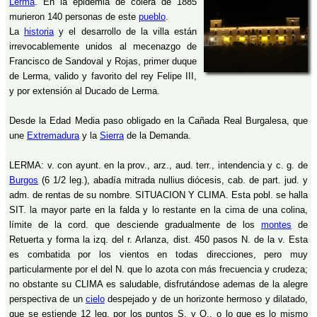
Lerma
. En la epidemia de cólera de 1885
murieron 140 personas de este
pueblo
.
La
historia
y el desarrollo de la villa están
irrevocablemente unidos al mecenazgo de
Francisco de Sandoval y Rojas, primer duque
de Lerma, valido y favorito del rey Felipe III,
y por extensión al Ducado de Lerma.
Desde la Edad Media paso obligado en la Cañada Real Burgalesa, que
une
Extremadura
y la
Sierra
de la Demanda.
LERMA: v. con ayunt. en la prov., arz., aud. terr., intendencia y c. g. de
Burgos
(6 1/2 leg.), abadía mitrada nullius diócesis, cab. de part. jud. y
adm. de rentas de su nombre. SITUACION Y CLIMA. Esta pobl. se halla
SIT. la mayor parte en la falda y lo restante en la cima de una colina,
límite de la cord. que desciende gradualmente de los
montes
de
Retuerta y forma la izq. del r. Arlanza, dist. 450 pasos N. de la v. Esta
es combatida por los vientos en todas direcciones, pero muy
particularmente por el del N. que lo azota con más frecuencia y crudeza;
no obstante su CLIMA es saludable, disfrutándose ademas de la alegre
perspectiva de un
cielo
despejado y de un horizonte hermoso y dilatado,
que se estiende 12 leg. por los puntos S. y O., o lo que es lo mismo