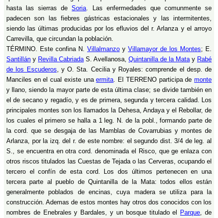
hasta las sierras de
Soria
. Las enfermedades que comunmente se
padecen son las fiebres gástricas estacionales y las intermitentes,
siendo las últimas producidas por los efluvios del r. Arlanza y el arroyo
Carrevilla, que circundan la población.
TÉRMINO. Este confina N.
Villalmanzo
y
Villamayor de los Montes
; E.
Santillán
y
Revilla Cabriada
S. Avellanosa,
Quintanilla de la Mata
y
Rabé
de los Escuderos
, y O. Sta. Cecilia y Royales: comprende el desp. de
Manciles en el cual existe una
ermita
. El TERRENO participa de
monte
y llano, siendo la mayor parte de esta última clase; se divide también en
el de secano y regadío, y es de primera, segunda y tercera calidad. Los
principales montes son los llamados la Dehesa, Andaya y el Rebollar, de
los cuales el primero se halla a 1 leg. N. de la pobl., formando parte de
la cord. que se desgaja de las Mamblas de Covarrubias y montes de
Arlanza, por la izq. del r. de este nombre: el segundo dist. 3/4 de leg. al
S., se encuentra en otra cord. denominada el Risco, que ge enlaza con
otros riscos titulados las Cuestas de Tejada o las Cerveras, ocupando el
tercero el confín de esta cord. Los dos últimos pertenecen en una
tercera parte al pueblo de Quintanilla de la Mata: todos ellos están
generalmente poblados de encinas, cuya madera se utiliza para la
construcción. Ademas de estos montes hay otros dos conocidos con los
nombres de Enebrales y Bardales, y un bosque titulado el
Parque
, de