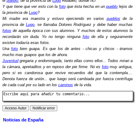
el
pueblo
, de la provincia de
Lugo
Ribadeo, donde nci
Y que tiene que ver esto con la
foto
que ésta hecha en un
pueblo
lejos de
la provincia de
Lugo
?
Mi madre era maestra y estuvo ejerciendo en varios
pueblos
de la
provincia de
Lugo
, se llamaba Dolores Rodríguez y debe haber muchas
fotos
de aquella época con sus alumnos. Y muchos de estos alumnos la
recordarán sin duda. Yo no tengo ninguna
foto
de ella y seguramente
existen todavía esas fotos.
Una
foto
bien guapa. Es que los de antes - chicas y chicos - éramos
mucho mas guapos que los de ahora.
Juventud
gregaria y endomingada, tanto ellas como ellos... Todos miran a
la cámara, apretaditos y en reposo der pie firme. No es
foto
muy antigua,
pero si es candorosa quer revive recuerdos del que la contempla....
Denota fuerza de unión... que luego será cambiada por fuerza centrífuga
de cada cual por su lado en los
caminos
de la vida.
Noticias de España