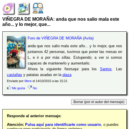
VIÑEGRA DE MORAÑA: anda que nos salio mala este
año... y lo mejor, que...
Foro de VIÑEGRA DE MORAÑA (Avila)
anda que nos salio mala este año... y lo mejor, que nos
juntamos 42 personas, tuvimos que poner las mesas en
L, e ir a por más sillas. Estupendo; a ver si somos
capaces de mantenerlo y aumentarlo.
Ahora la siguiente fiestuqui para los
Santos
. Las
castañas
y patatas asadas en la
plaza
Enviado por
Mere
el 14/10/2015 a las 15:21
Me gusta
No
Responde al anterior mensaje:
Atención:
Pulsa aquí para identificarte como usuario
, o puedes
continuar pero participarás de forma anónima