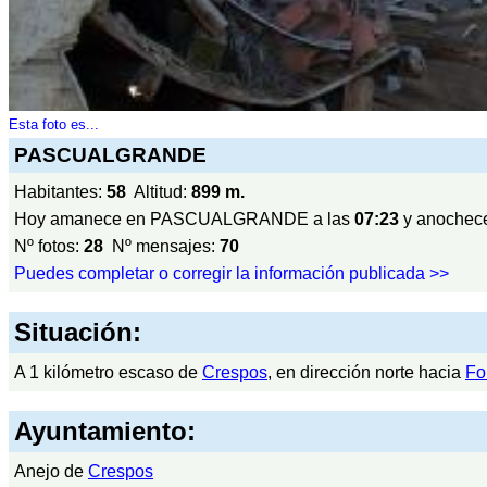
Esta foto es...
PASCUALGRANDE
Habitantes:
58
Altitud:
899 m.
Hoy amanece en PASCUALGRANDE a las
07:23
y anochece
Nº fotos:
28
Nº mensajes:
70
Puedes completar o corregir la información publicada >>
Situación:
A 1 kilómetro escaso de
Crespos
, en dirección norte hacia
Fo
Ayuntamiento:
Anejo de
Crespos