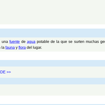
r, una
fuente
de
agua
potable de la que se surten muchas ge
n la
fauna
y
flora
del lugar.
NDE >>