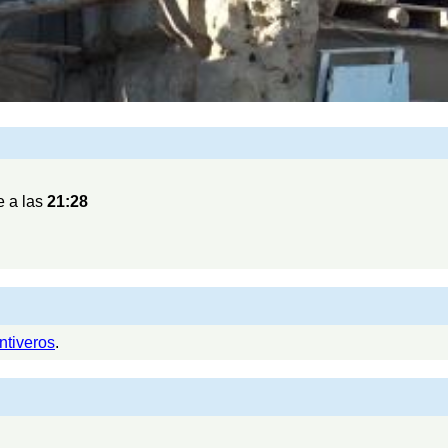
 a las
21:28
ntiveros
.