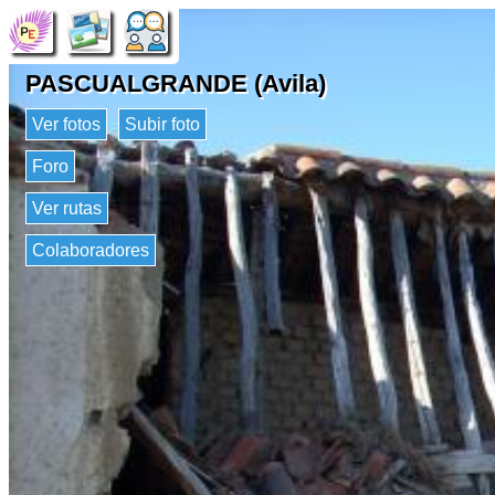
PASCUALGRANDE (Avila)
Ver fotos
Subir foto
Foro
Ver rutas
Colaboradores