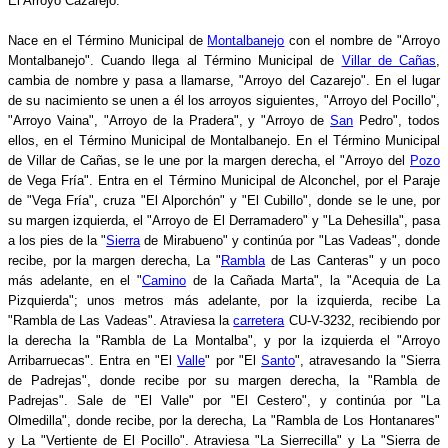
El Arroyo Cazarejo:
Nace en el Término Municipal de
Montalbanejo
con el nombre de "Arroyo
Montalbanejo". Cuando llega al Término Municipal de
Villar de Cañas
,
cambia de nombre y pasa a llamarse, "Arroyo del Cazarejo". En el lugar
de su nacimiento se unen a él los arroyos siguientes, "Arroyo del Pocillo",
"Arroyo Vaina", "Arroyo de la Pradera", y "Arroyo de
San
Pedro", todos
ellos, en el Término Municipal de Montalbanejo. En el Término Municipal
de Villar de Cañas, se le une por la margen derecha, el "Arroyo del
Pozo
de Vega Fría". Entra en el Término Municipal de Alconchel, por el Paraje
de "Vega Fría", cruza "El Alporchón" y "El Cubillo", donde se le une, por
su margen izquierda, el "Arroyo de El Derramadero" y "La Dehesilla", pasa
a los pies de la "
Sierra
de Mirabueno" y continúa por "Las Vadeas", donde
recibe, por la margen derecha, La "
Rambla
de Las Canteras" y un poco
más adelante, en el "
Camino
de la Cañada Marta", la "Acequia de La
Pizquierda"; unos metros más adelante, por la izquierda, recibe La
"Rambla de Las Vadeas". Atraviesa la
carretera
CU-V-3232, recibiendo por
la derecha la "Rambla de La Montalba", y por la izquierda el "Arroyo
Arribarruecas". Entra en "El
Valle
" por "El
Santo
", atravesando la "Sierra
de Padrejas", donde recibe por su margen derecha, la "Rambla de
Padrejas". Sale de "El Valle" por "El Cestero", y continúa por "La
Olmedilla", donde recibe, por la derecha, La "Rambla de Los Hontanares"
y La "Vertiente de El Pocillo". Atraviesa "La Sierrecilla" y La "Sierra de