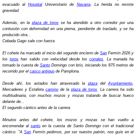
evacuado al
Hospital
Universitario de
Navarra
. La herida no reviste
gravedad.
Además, en la
plaza de toros
se ha atendido a otro corredor por una
contusión con deformidad en una pierna, pendiente de traslado, y se ha
producido otra...
Cebada Gago sale con fuerza
El cohete ha marcado el inicio del segundo encierro de
San
Fermín 2026 y
los
toros
han salido con velocidad desde los
corrales
. La manada ha
tomado la cuesta de
Santo
Domingo con brío, iniciando los 875 metros de
recorrido por el
casco antiguo
de Pamplona.
Desde ahí, los astados han atravesado la
plaza
del
Ayuntamiento
,
Mercaderes y Estafeta
camino
de la
plaza de toros
. La carrera ha sido
multitudinaria, con muchos mozos y mozas tratando de buscar hueco
delante de...
El segundo cántico antes de la carrera
Minutos antes del cohete, los mozos y mozas se han vuelto a
encomendar al
santo
en la cuesta de Santo Domingo con el tradicional
cántico: "A
San
Fermín pedimos, por ser nuestro patrón, nos guíe en el