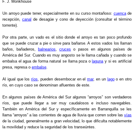
F. J. Monkhouse
Un arroyo puede tener, especialmente en su curso montañoso:
cuenca
de
recepción,
canal
de desagüe y cono de deyección (consultar el término
torrente).
Por otra parte, un vado es el sitio donde el arroyo es tan poco profundo
que se puede cruzar a pie o sirve para bañarse. A estos vados los llaman
baños, bañaderos,
balnearios
,
cruces
o pasos en algunos países de
América del Sur. Cuando es muy angosto se le llama cañada y cuando se
embalsa el agua de forma natural se llama poza o
laguna
y si es artificial
presa, represa o
embalse
.
Al igual que los
ríos
, pueden desembocar en el
mar
, en un
lago
o en otro
río, en cuyo caso se denominan afluentes de este.
En algunos países de América del Sur algunos “arroyos” son verdaderos
ríos, que puede llegar a ser muy caudalosos e incluso navegables.
También en América del Sur y específicamente en Barranquilla se les
llama “arroyos” a las corrientes de agua de lluvia que corren sobre las
vías
de la ciudad, generalmente a gran velocidad, lo que dificulta notablemente
la movilidad y reduce la seguridad de los transeúntes.