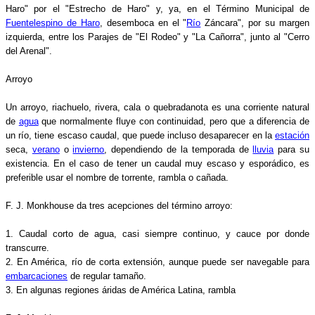
Haro" por el "Estrecho de Haro" y, ya, en el Término Municipal de
Fuentelespino de Haro
, desemboca en el "
Río
Záncara", por su margen
izquierda, entre los Parajes de "El Rodeo" y "La Cañorra", junto al "Cerro
del Arenal".
Arroyo
Un arroyo, riachuelo, rivera, cala o quebradanota​ es una corriente natural
de
agua
que normalmente fluye con continuidad, pero que a diferencia de
un río, tiene escaso caudal, que puede incluso desaparecer en la
estación
seca,
verano
o
invierno
, dependiendo de la temporada de
lluvia
para su
existencia. En el caso de tener un caudal muy escaso y esporádico, es
preferible usar el nombre de torrente, rambla o cañada.
F. J. Monkhouse da tres acepciones del término arroyo:
1. Caudal corto de agua, casi siempre continuo, y cauce por donde
transcurre.
2. En América, río de corta extensión, aunque puede ser navegable para
embarcaciones
de regular tamaño.
3. En algunas regiones áridas de América Latina, rambla