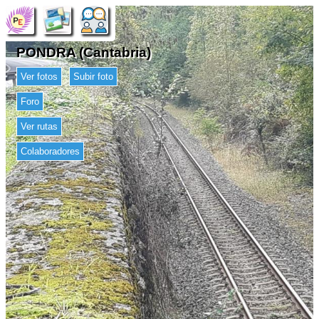
PONDRA (Cantabria)
Ver fotos
Subir foto
Foro
Ver rutas
Colaboradores