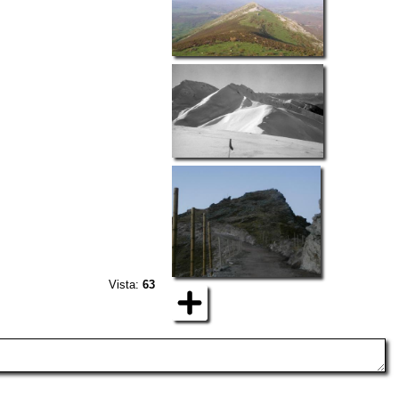
Vista:
63