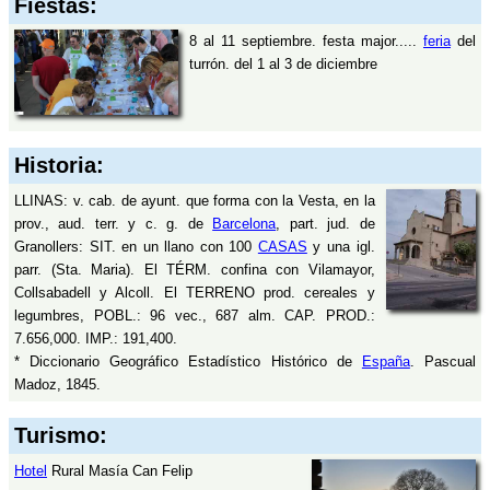
Fiestas:
8 al 11 septiembre. festa major.....
feria
del
turrón. del 1 al 3 de diciembre
Historia:
LLINAS: v. cab. de ayunt. que forma con la Vesta, en la
prov., aud. terr. y c. g. de
Barcelona
, part. jud. de
Granollers: SIT. en un llano con 100
CASAS
y una igl.
parr. (Sta. Maria). El TÉRM. confina con Vilamayor,
Collsabadell y Alcoll. El TERRENO prod. cereales y
legumbres, POBL.: 96 vec., 687 alm. CAP. PROD.:
7.656,000. IMP.: 191,400.
* Diccionario Geográfico Estadístico Histórico de
España
. Pascual
Madoz, 1845.
Turismo:
Hotel
Rural Masía Can Felip