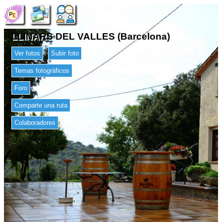
LLINARS DEL VALLES (Barcelona)
Ver fotos
Subir foto
Temas fotográficos
Foro
Comparte una ruta
Colaboradores