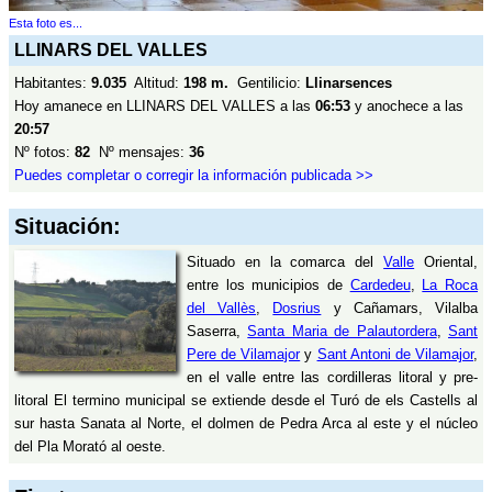
Esta foto es...
LLINARS DEL VALLES
Habitantes:
9.035
Altitud:
198 m.
Gentilicio:
Llinarsences
Hoy amanece en LLINARS DEL VALLES a las
06:53
y anochece a las
20:57
Nº fotos:
82
Nº mensajes:
36
Puedes completar o corregir la información publicada >>
Situación:
Situado en la comarca del
Valle
Oriental,
entre los municipios de
Cardedeu
,
La Roca
del Vallès
,
Dosrius
y Cañamars, Vilalba
Saserra,
Santa Maria de Palautordera
,
Sant
Pere de Vilamajor
y
Sant Antoni de Vilamajor
,
en el valle entre las cordilleras litoral y pre-
litoral El termino municipal se extiende desde el Turó de els Castells al
sur hasta Sanata al Norte, el dolmen de Pedra Arca al este y el núcleo
del Pla Morató al oeste.