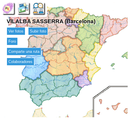
VILALBA SASSERRA (Barcelona)
Ver fotos
Subir foto
Foro
Comparte una ruta
Colaboradores