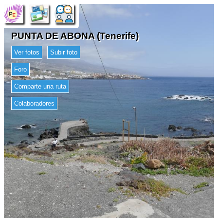
PUNTA DE ABONA (Tenerife)
Ver fotos
Subir foto
Foro
Comparte una ruta
Colaboradores