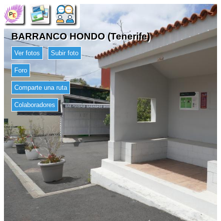
BARRANCO HONDO (Tenerife)
Ver fotos
Subir foto
Foro
Comparte una ruta
Colaboradores