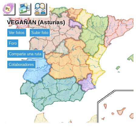
VEGAÑAN (Asturias)
Ver fotos
Subir foto
Foro
Comparte una ruta
Colaboradores