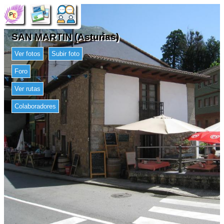
SAN MARTIN (Asturias)
Ver fotos
Subir foto
Foro
Ver rutas
Colaboradores