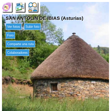
SAN ANTOLIN DE IBIAS (Asturias)
Ver fotos
Subir foto
Foro
Comparte una ruta
Colaboradores