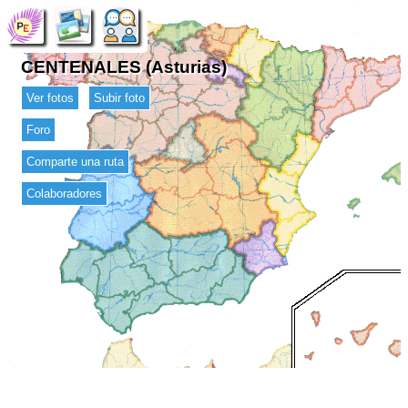
CENTENALES (Asturias)
Ver fotos
Subir foto
Foro
Comparte una ruta
Colaboradores