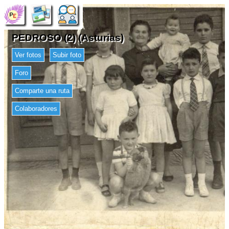
PEDROSO (2) (Asturias)
Ver fotos
Subir foto
Foro
Comparte una ruta
Colaboradores