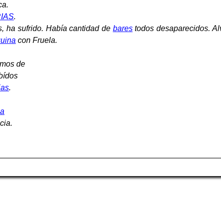
ca.
IAS
.
, ha sufrido. Había cantidad de
bares
todos desaparecidos. Alv
uina
con Fruela.
omos de
ebídos
ias
.
ia
cia.