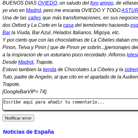
BUENOS DIAS
OVIEDO
, un saludo del
foro
amigo
, de villase
yo vivo en
Madrid
, pero me encanta OVIEDO Y TODO
ASTUR
Una de las
calles
que más transformaciones, en sus negocios
dos Oxford y La Corte en la
casa
del termómetro haciendo
esq
Bar
la Viuda, Bar Azul, Helados Italianos, Migoya, etc.
Y por cierto que con las chocolatinas de La Cibeles daban cr
Pinon, Telva y Pinin ( que de Pinon ye sobrín...)personajes d
a la inspiracion de un asturiano poco recordado :Alfonso
Igles
Desde
Madrid
, Trapote.
Estuvo tambien la
tienda
de Chocolates La Cibeles y la
sidrer
Tuto, padre de Angelin, al que cito en el apartado de la Audien
Trapote.
[GoogleBarVIP= 74].
Noticias de España