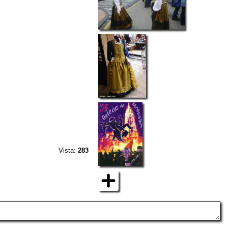
Vista:
283