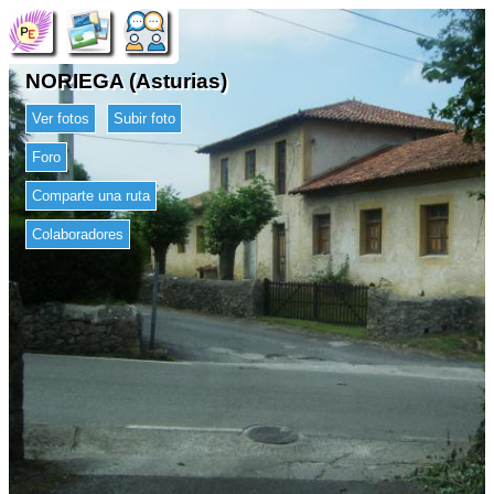
NORIEGA (Asturias)
Ver fotos
Subir foto
Foro
Comparte una ruta
Colaboradores