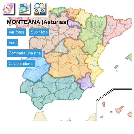
MONTEANA (Asturias)
Ver fotos
Subir foto
Foro
Comparte una ruta
Colaboradores