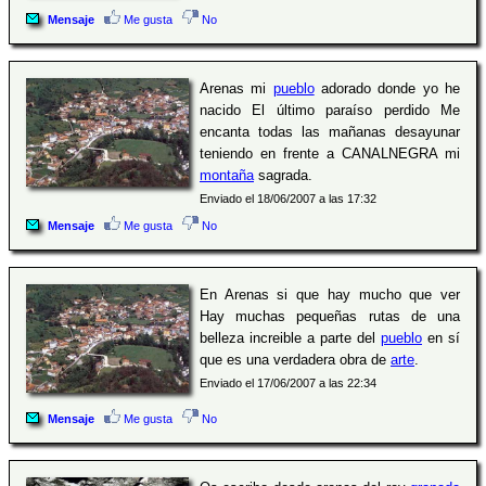
Mensaje
Me gusta
No
Arenas mi
pueblo
adorado donde yo he
nacido El último paraíso perdido Me
encanta todas las mañanas desayunar
teniendo en frente a CANALNEGRA mi
montaña
sagrada.
Enviado el 18/06/2007 a las 17:32
Mensaje
Me gusta
No
En Arenas si que hay mucho que ver
Hay muchas pequeñas rutas de una
belleza increible a parte del
pueblo
en sí
que es una verdadera obra de
arte
.
Enviado el 17/06/2007 a las 22:34
Mensaje
Me gusta
No