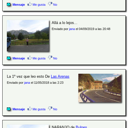
Mensaje
Me gusta
No
Allá a lo lejos...
Enviado por
jana
el 04/09/2019 a las 20:48
Mensaje
Me gusta
No
La 1º vez que leo esto De
Las Arenas
Enviado por
jana
el 11/05/2018 a las 2:23
Mensaje
Me gusta
No
NARANJO de
Bulnes