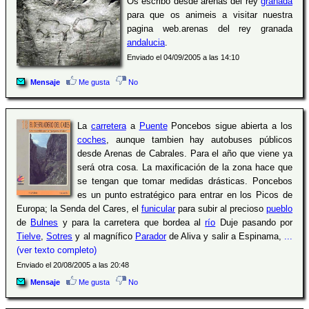
Os escribo desde arenas del rey
granada
para que os animeis a visitar nuestra
pagina web.arenas del rey granada
andalucia
.
Enviado el 04/09/2005 a las 14:10
Mensaje
Me gusta
No
La
carretera
a
Puente
Poncebos sigue abierta a los
coches
, aunque tambien hay autobuses públicos
desde Arenas de Cabrales. Para el año que viene ya
será otra cosa. La maxificación de la zona hace que
se tengan que tomar medidas drásticas. Poncebos
es un punto estratégico para entrar en los Picos de
Europa; la Senda del Cares, el
funicular
para subir al precioso
pueblo
de
Bulnes
y para la carretera que bordea al
río
Duje pasando por
Tielve
,
Sotres
y al magnífico
Parador
de Aliva y salir a Espinama,
...
(ver texto completo)
Enviado el 20/08/2005 a las 20:48
Mensaje
Me gusta
No