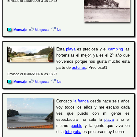
Enviado el 22/06/2006 a las 19:23
Mensaje
Me gusta
No
Esta
playa
es preciosa y el
camping
las
hortensias el mejor, ya es el 2º año que
volvemos porque nos gusta mucho esta
parte de
asturias
. Precioso!1.
Enviado el 10/06/2006 a las 18:27
Mensaje
Me gusta
No
Conozco
la franca
desde hace seis años
voy todos los años y me escapo cada
vez que puedo con mi gente es
espectacular no solo la
playa
sino el
mismo
pueblo
y la gente que vive en
el.la
fotografia
es preciosa muy buena.