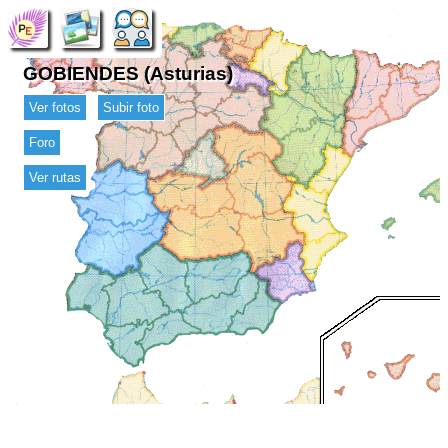
GOBIENDES (Asturias)
Ver fotos
Subir foto
Foro
Ver rutas