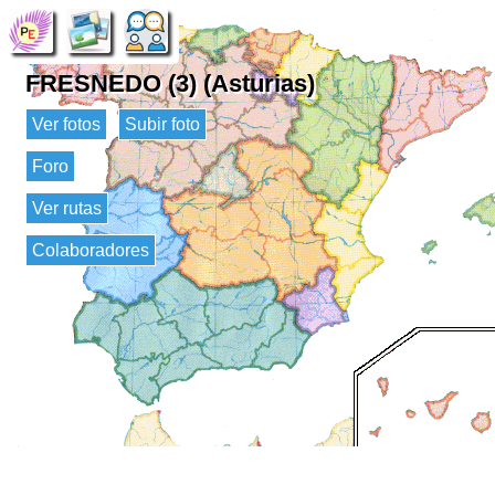
FRESNEDO (3) (Asturias)
Ver fotos
Subir foto
Foro
Ver rutas
Colaboradores