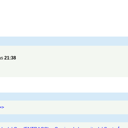
as
21:38
>>