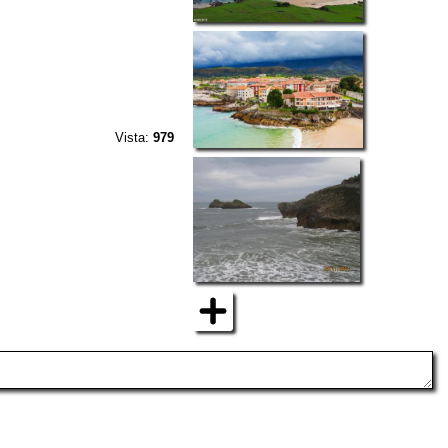
Vista:
979