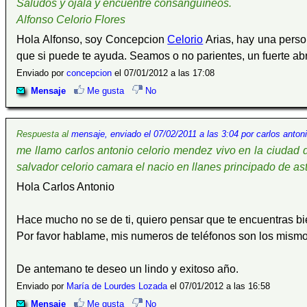
Saludos y ojalá y encuentre consanguíneos.
Alfonso Celorio Flores
Hola Alfonso, soy Concepcion
Celorio
Arias, hay una perso
que si puede te ayuda. Seamos o no parientes, un fuerte ab
Enviado por
concepcion
el 07/01/2012 a las 17:08
Mensaje
Me gusta
No
Respuesta al
mensaje, enviado el 07/02/2011 a las 3:04 por carlos anton
me llamo carlos antonio celorio mendez vivo en la ciudad 
salvador celorio camara el nacio en llanes principado de as
Hola Carlos Antonio
Hace mucho no se de ti, quiero pensar que te encuentras bi
Por favor hablame, mis numeros de teléfonos son los mismo
De antemano te deseo un lindo y exitoso año.
Enviado por
María de Lourdes Lozada
el 07/01/2012 a las 16:58
Mensaje
Me gusta
No