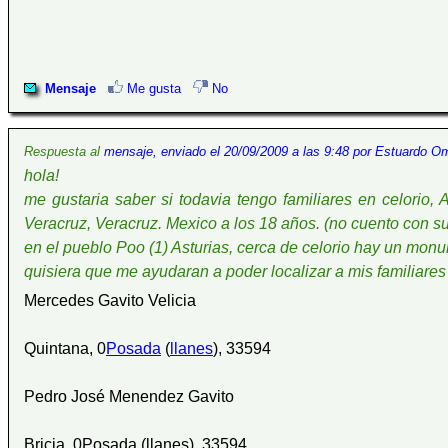
Mensaje
Me gusta
No
Respuesta al
mensaje, enviado el 20/09/2009 a las 9:48 por Estuardo O
hola!
me gustaria saber si todavia tengo familiares en celorio,
Veracruz, Veracruz. Mexico a los 18 años. (no cuento con s
en el pueblo Poo (1) Asturias, cerca de celorio hay un m
quisiera que me ayudaran a poder localizar a mis familiares
Mercedes Gavito Velicia
Quintana, 0
Posada
(
llanes
), 33594
Pedro José Menendez Gavito
Bricia, 0Posada (llanes), 33594