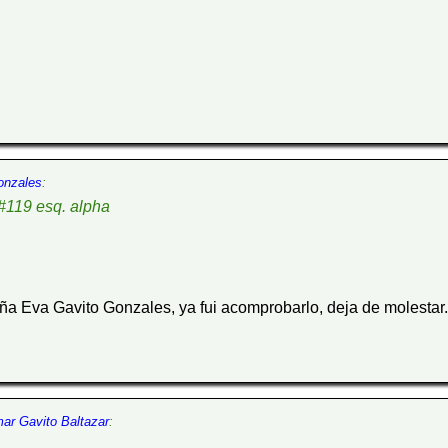
gonzales
:
 #119 esq. alpha
ña Eva Gavito Gonzales, ya fui acomprobarlo, deja de molestar.
mar Gavito Baltazar
: