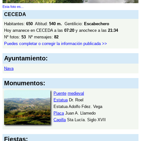
Esta foto es...
CECEDA
Habitantes:
650
Altitud:
540 m.
Gentilicio:
Escabechero
Hoy amanece en CECEDA a las
07:20
y anochece a las
21:34
Nº fotos:
53
Nº mensajes:
82
Puedes completar o corregir la información publicada >>
Ayuntamiento:
Nava
Monumentos:
Puente
medieval
Estatua
Dr. Roel
Estatua Adolfo Fdez. Vega
Placa
Juan A. Llamedo
Capilla
Sta Lucía. Siglo XVII
Fiestas: