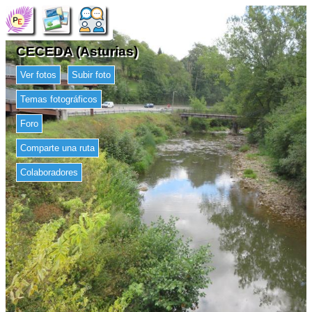
CECEDA (Asturias)
Ver fotos
Subir foto
Temas fotográficos
Foro
Comparte una ruta
Colaboradores