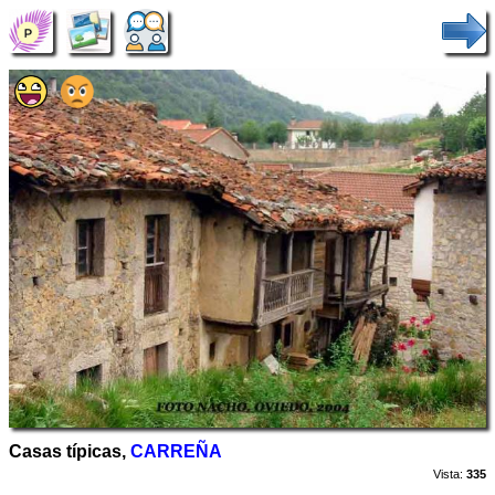
Casas típicas,
CARREÑA
Vista:
335