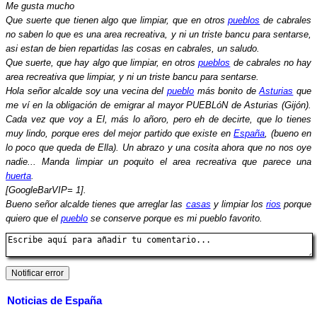
Me gusta mucho
Que suerte que tienen algo que limpiar, que en otros
pueblos
de cabrales
no saben lo que es una area recreativa, y ni un triste bancu para sentarse,
asi estan de bien repartidas las cosas en cabrales, un saludo.
Que suerte, que hay algo que limpiar, en otros
pueblos
de cabrales no hay
area recreativa que limpiar, y ni un triste bancu para sentarse.
Hola señor alcalde soy una vecina del
pueblo
más bonito de
Asturias
que
me ví en la obligación de emigrar al mayor PUEBLóN de Asturias (Gijón).
Cada vez que voy a El, más lo añoro, pero eh de decirte, que lo tienes
muy lindo, porque eres del mejor partido que existe en
España
, (bueno en
lo poco que queda de Ella). Un abrazo y una cosita ahora que no nos oye
nadie... Manda limpiar un poquito el area recreativa que parece una
huerta
.
[GoogleBarVIP= 1].
Bueno señor alcalde tienes que arreglar las
casas
y limpiar los
rios
porque
quiero que el
pueblo
se conserve porque es mi pueblo favorito.
Noticias de España