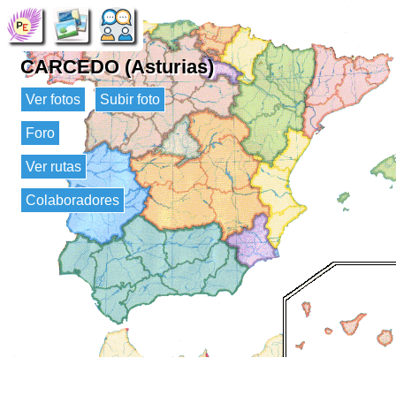
CARCEDO (Asturias)
Ver fotos
Subir foto
Foro
Ver rutas
Colaboradores