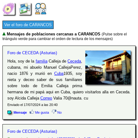
Ver el foro de CARANCOS
Mensajes de poblaciones cercanas a CARANCOS
(Pulse sobre el
triángulo verde para cambiar el orden de lectura de los mensajes)
Foro de CECEDA (Asturias)
Hola, soy de la
familia
Calleja de
Ceceda
,
cubana, mi abuelo Manuel CallejaPerez,
nacio 1876 y murió en
Cuba
1935, soy
nieta y deceo saber de sus familiares
sobre todo de Emilia Calleja prima
hermana de mi papá aqui en Cuba, quiero visitarlos alla en Ceceda.
soy Alcida Calleja
Correo
Valia 70@nauta. cu
Enviado el 17/07/2024 a las 20:40
Mensaje
Me gusta
No
Foro de CECEDA (Asturias)