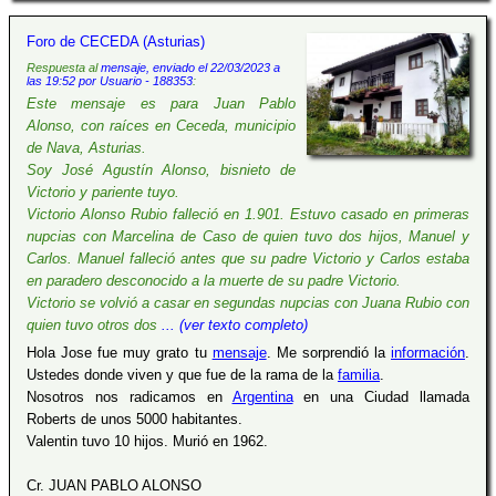
Foro de CECEDA (Asturias)
Respuesta al
mensaje, enviado el 22/03/2023 a
las 19:52 por Usuario - 188353
:
Este mensaje es para Juan Pablo
Alonso, con raíces en Ceceda, municipio
de Nava, Asturias.
Soy José Agustín Alonso, bisnieto de
Victorio y pariente tuyo.
Victorio Alonso Rubio falleció en 1.901. Estuvo casado en primeras
nupcias con Marcelina de Caso de quien tuvo dos hijos, Manuel y
Carlos. Manuel falleció antes que su padre Victorio y Carlos estaba
en paradero desconocido a la muerte de su padre Victorio.
Victorio se volvió a casar en segundas nupcias con Juana Rubio con
quien tuvo otros dos
... (ver texto completo)
Hola Jose fue muy grato tu
mensaje
. Me sorprendió la
información
.
Ustedes donde viven y que fue de la rama de la
familia
.
Nosotros nos radicamos en
Argentina
en una Ciudad llamada
Roberts de unos 5000 habitantes.
Valentin tuvo 10 hijos. Murió en 1962.
Cr. JUAN PABLO ALONSO