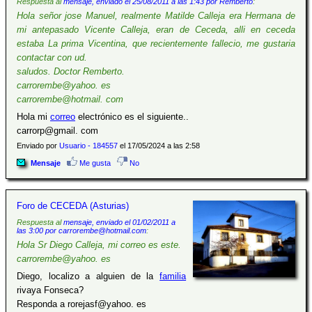
Respuesta al
mensaje, enviado el 25/08/2011 a las 1:43 por Remberto
:
Hola señor jose Manuel, realmente Matilde Calleja era Hermana de
mi antepasado Vicente Calleja, eran de Ceceda, alli en ceceda
estaba La prima Vicentina, que recientemente fallecio, me gustaria
contactar con ud.
saludos. Doctor Remberto.
carrorembe@yahoo. es
carrorembe@hotmail. com
Hola mi
correo
electrónico es el siguiente..
carrorp@gmail. com
Enviado por
Usuario - 184557
el 17/05/2024 a las 2:58
Mensaje
Me gusta
No
Foro de CECEDA (Asturias)
Respuesta al
mensaje, enviado el 01/02/2011 a
las 3:00 por carrorembe@hotmail.com
:
Hola Sr Diego Calleja, mi correo es este.
carrorembe@yahoo. es
Diego, localizo a alguien de la
familia
rivaya Fonseca?
Responda a rorejasf@yahoo. es