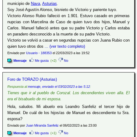
municipio de
Nava
,
Asturias
.
Soy José Agustín Alonso, bisnieto de Victorio y pariente tuyo.
Victorio Alonso Rubio falleció en 1.901. Estuvo casado en primeras
nupcias con Marcelina de Caso de quien tuvo dos hijos, Manuel y
Carlos. Manuel falleció antes que su padre Victorio y Carlos estaba
en paradero desconocido a la muerte de su padre Victorio.
Victorio se volvió a casar en segundas nupcias con Juana Rubio con
quien tuvo otros dos
... (ver texto completo)
Enviado por
Usuario - 188353
el 22/03/2023 a las 19:52
Mensaje
Me gusta
(+2)
No
Foro de TORAZO (Asturias)
Respuesta al
mensaje, enviado el 03/02/2023 a las 5:12
:
Tienes que ir al pueblo de Corozal. Los decendientes viven alla. El
era el bisabuelo de mi esposa.
Hola, saludos. Mi abuelo era Leandro Sanfeliz el tercer hijo de
Manuel. De cuál de los hijos/as de Manuel es descendiente tu Sra.
esposa?
Enviado por
Juan Miranda Sanfeliz
el 06/02/2023 a las 23:00
Mensaje
Me gusta
(+1)
No