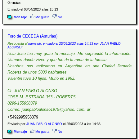
Gracias
Enviado el 08/04/2023 a las 15:13
Mensaje
Me gusta
No
Foro de CECEDA (Asturias)
Respuesta al
mensaje, enviado el 25/03/2023 a las 14:33 por JUAN PABLO
ALONSO
:
Hola Jose fue muy grato tu mensaje. Me sorprendió la información.
Ustedes donde viven y que fue de la rama de la familia.
Nosotros nos radicamos en Argentina en una Ciudad llamada
Roberts de unos 5000 habitantes.
Valentin tuvo 10 hijos. Murió en 1962.
Cr. JUAN PABLO ALONSO
JOSE M. ESTRADA 353 - ROBERTS
0299-155958379
Correo: juanpabloalonso1979@yahoo. com. ar
+5492995958379
Enviado por
JUAN PABLO ALONSO
el 25/03/2023 a las 14:36
Mensaje
Me gusta
No