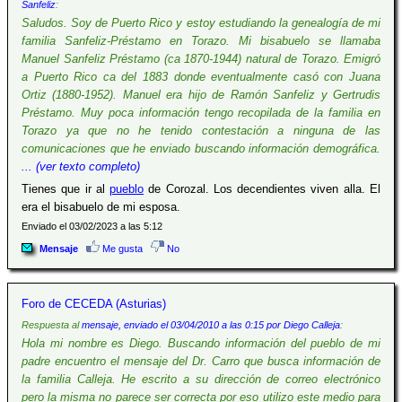
Sanfeliz
:
Saludos. Soy de Puerto Rico y estoy estudiando la genealogía de mi
familia Sanfeliz-Préstamo en Torazo. Mi bisabuelo se llamaba
Manuel Sanfeliz Préstamo (ca 1870-1944) natural de Torazo. Emigró
a Puerto Rico ca del 1883 donde eventualmente casó con Juana
Ortiz (1880-1952). Manuel era hijo de Ramón Sanfeliz y Gertrudis
Préstamo. Muy poca información tengo recopilada de la familia en
Torazo ya que no he tenido contestación a ninguna de las
comunicaciones que he enviado buscando información demográfica.
... (ver texto completo)
Tienes que ir al
pueblo
de Corozal. Los decendientes viven alla. El
era el bisabuelo de mi esposa.
Enviado el 03/02/2023 a las 5:12
Mensaje
Me gusta
No
Foro de CECEDA (Asturias)
Respuesta al
mensaje, enviado el 03/04/2010 a las 0:15 por Diego Calleja
:
Hola mi nombre es Diego. Buscando información del pueblo de mi
padre encuentro el mensaje del Dr. Carro que busca información de
la familia Calleja. He escrito a su dirección de correo electrónico
pero la misma no parece ser correcta por eso utilizo este medio para