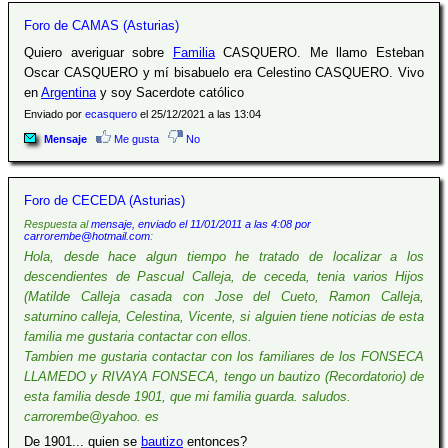
Foro de CAMAS (Asturias)
Quiero averiguar sobre
Familia
CASQUERO. Me llamo Esteban
Oscar CASQUERO y mí bisabuelo era Celestino CASQUERO. Vivo
en
Argentina
y soy Sacerdote católico
Enviado por
ecasquero
el 25/12/2021 a las 13:04
Mensaje
Me gusta
No
Foro de CECEDA (Asturias)
Respuesta al
mensaje, enviado el 11/01/2011 a las 4:08 por
carrorembe@hotmail.com
:
Hola, desde hace algun tiempo he tratado de localizar a los
descendientes de Pascual Calleja, de ceceda, tenia varios Hijos
(Matilde Calleja casada con Jose del Cueto, Ramon Calleja,
saturnino calleja, Celestina, Vicente, si alguien tiene noticias de esta
familia me gustaria contactar con ellos.
Tambien me gustaria contactar con los familiares de los FONSECA
LLAMEDO y RIVAYA FONSECA, tengo un bautizo (Recordatorio) de
esta familia desde 1901, que mi familia guarda. saludos.
carrorembe@yahoo. es
De 1901... quien se
bautizo
entonces?