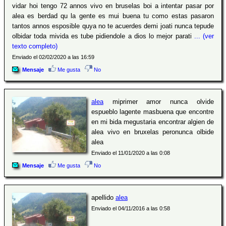
vidar hoi tengo 72 annos vivo en bruselas boi a intentar pasar por
alea es berdad qu la gente es mui buena tu como estas pasaron
tantos annos esposible quya no te acuerdes demi joati nunca tepude
olbidar toda mivida es tube pidiendole a dios lo mejor parati
... (ver
texto completo)
Enviado el 02/02/2020 a las 16:59
Mensaje
Me gusta
No
alea
miprimer amor nunca olvide
espueblo lagente masbuena que encontre
en mi bida megustaria encontrar algien de
alea vivo en bruxelas peronunca olbide
alea
Enviado el 11/01/2020 a las 0:08
Mensaje
Me gusta
No
apellido
alea
Enviado el 04/11/2016 a las 0:58