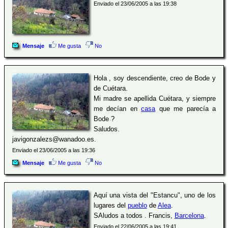
Enviado el 23/06/2005 a las 19:38
Mensaje
Me gusta
No
Hola , soy descendiente, creo de Bode y
de Cuétara.
Mi madre se apellida Cuétara, y siempre
me decían en
casa
que me parecía a
Bode ?
Saludos.
javigonzalezs@wanadoo.es.
Enviado el 23/06/2005 a las 19:36
Mensaje
Me gusta
No
Aquí una vista del "Estancu", uno de los
lugares del
pueblo
de
Alea
.
SAludos a todos . Francis,
Barcelona
.
Enviado el 22/06/2005 a las 19:41