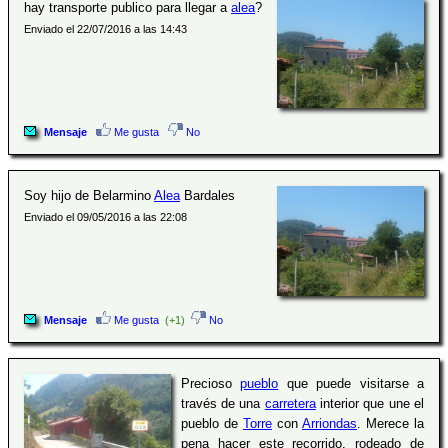
hay transporte publico para llegar a
alea
?
Enviado el 22/07/2016 a las 14:43
Mensaje
Me gusta
No
Soy hijo de Belarmino
Alea
Bardales
Enviado el 09/05/2016 a las 22:08
Mensaje
Me gusta
(+1)
No
Precioso
pueblo
que puede visitarse a
través de una
carretera
interior que une el
pueblo de
Torre
con
Arriondas
. Merece la
pena hacer este recorrido, rodeado de