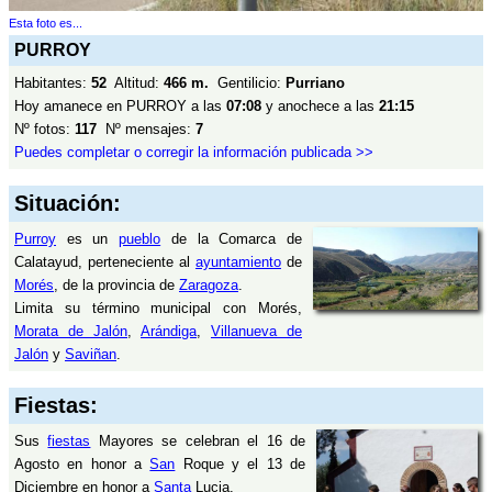
Esta foto es...
PURROY
Habitantes:
52
Altitud:
466 m.
Gentilicio:
Purriano
Hoy amanece en PURROY a las
07:08
y anochece a las
21:15
Nº fotos:
117
Nº mensajes:
7
Puedes completar o corregir la información publicada >>
Situación:
Purroy
es un
pueblo
de la Comarca de
Calatayud, perteneciente al
ayuntamiento
de
Morés
, de la provincia de
Zaragoza
.
Limita su término municipal con Morés,
Morata de Jalón
,
Arándiga
,
Villanueva de
Jalón
y
Saviñan
.
Fiestas:
Sus
fiestas
Mayores se celebran el 16 de
Agosto en honor a
San
Roque y el 13 de
Diciembre en honor a
Santa
Lucia.