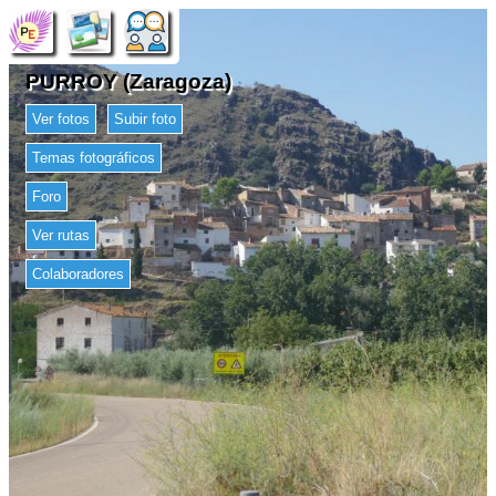
PURROY (Zaragoza)
Ver fotos
Subir foto
Temas fotográficos
Foro
Ver rutas
Colaboradores