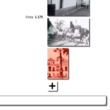
Vista:
1.175