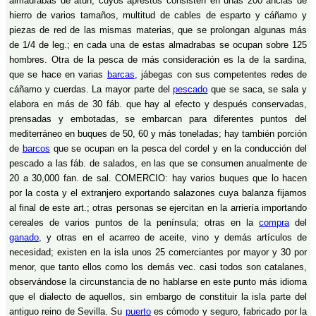
almadrabas de atún, cuyos aprestos consisten en unas 200 anclas de
hierro de varios tamaños, multitud de cables de esparto y cáñamo y
piezas de red de las mismas materias, que se prolongan algunas más
de 1/4 de leg.; en cada una de estas almadrabas se ocupan sobre 125
hombres. Otra de la pesca de más consideración es la de la sardina,
que se hace en varias
barcas
, jábegas con sus competentes redes de
cáñamo y cuerdas. La mayor parte del
pescado
que se saca, se sala y
elabora en más de 30 fáb. que hay al efecto y después conservadas,
prensadas y embotadas, se embarcan para diferentes puntos del
mediterráneo en buques de 50, 60 y más toneladas; hay también porción
de
barcos
que se ocupan en la pesca del cordel y en la conducción del
pescado a las fáb. de salados, en las que se consumen anualmente de
20 a 30,000 fan. de sal. COMERCIO: hay varios buques que lo hacen
por la costa y el extranjero exportando salazones cuya balanza fijamos
al final de este art.; otras personas se ejercitan en la arriería importando
cereales de varios puntos de la península; otras en la
compra
del
ganado
, y otras en el acarreo de aceite, vino y demás artículos de
necesidad; existen en la isla unos 25 comerciantes por mayor y 30 por
menor, que tanto ellos como los demás vec. casi todos son catalanes,
observándose la circunstancia de no hablarse en este punto más idioma
que el dialecto de aquellos, sin embargo de constituir la isla parte del
antiguo reino de Sevilla. Su
puerto
es cómodo y seguro, fabricado por la