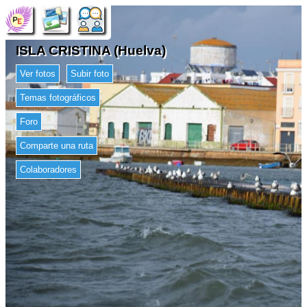
ISLA CRISTINA (Huelva)
Ver fotos
Subir foto
Temas fotográficos
Foro
Comparte una ruta
Colaboradores