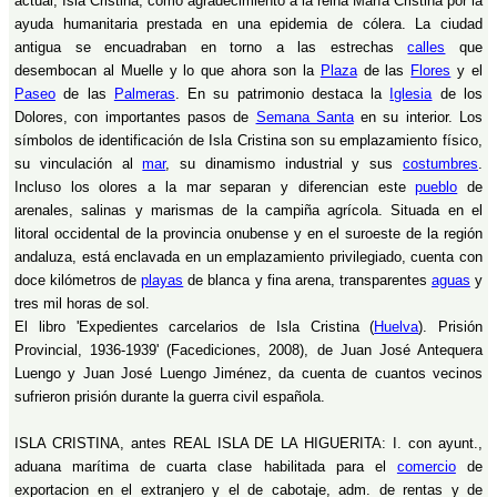
actual, Isla Cristina, como agradecimiento a la reina María Cristina por la
ayuda humanitaria prestada en una epidemia de cólera. La ciudad
antigua se encuadraban en torno a las estrechas
calles
que
desembocan al Muelle y lo que ahora son la
Plaza
de las
Flores
y el
Paseo
de las
Palmeras
. En su patrimonio destaca la
Iglesia
de los
Dolores, con importantes pasos de
Semana Santa
en su interior. Los
símbolos de identificación de Isla Cristina son su emplazamiento físico,
su vinculación al
mar
, su dinamismo industrial y sus
costumbres
.
Incluso los olores a la mar separan y diferencian este
pueblo
de
arenales, salinas y marismas de la campiña agrícola. Situada en el
litoral occidental de la provincia onubense y en el suroeste de la región
andaluza, está enclavada en un emplazamiento privilegiado, cuenta con
doce kilómetros de
playas
de blanca y fina arena, transparentes
aguas
y
tres mil horas de sol.
El libro 'Expedientes carcelarios de Isla Cristina (
Huelva
). Prisión
Provincial, 1936-1939' (Facediciones, 2008), de Juan José Antequera
Luengo y Juan José Luengo Jiménez, da cuenta de cuantos vecinos
sufrieron prisión durante la guerra civil española.
ISLA CRISTINA, antes REAL ISLA DE LA HIGUERITA: I. con ayunt.,
aduana marítima de cuarta clase habilitada para el
comercio
de
exportacion en el extranjero y el de cabotaje, adm. de rentas y de