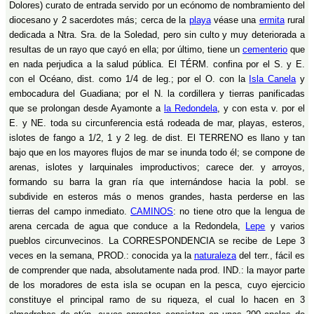
Dolores) curato de entrada servido por un ecónomo de nombramiento del
diocesano y 2 sacerdotes más; cerca de la
playa
véase una
ermita
rural
dedicada a Ntra. Sra. de la Soledad, pero sin culto y muy deteriorada a
resultas de un rayo que cayó en ella; por último, tiene un
cementerio
que
en nada perjudica a la salud pública. El TÉRM. confina por el S. y E.
con el Océano, dist. como 1/4 de leg.; por el O. con la
Isla Canela
y
embocadura del Guadiana; por el N. la cordillera y tierras panificadas
que se prolongan desde Ayamonte a
la Redondela
, y con esta v. por el
E. y NE. toda su circunferencia está rodeada de mar, playas, esteros,
islotes de fango a 1/2, 1 y 2 leg. de dist. El TERRENO es llano y tan
bajo que en los mayores flujos de mar se inunda todo él; se compone de
arenas, islotes y larquinales improductivos; carece der. y arroyos,
formando su barra la gran ría que internándose hacia la pobl. se
subdivide en esteros más o menos grandes, hasta perderse en las
tierras del campo inmediato.
CAMINOS
: no tiene otro que la lengua de
arena cercada de agua que conduce a la Redondela,
Lepe
y varios
pueblos circunvecinos. La CORRESPONDENCIA se recibe de Lepe 3
veces en la semana, PROD.: conocida ya la
naturaleza
del terr., fácil es
de comprender que nada, absolutamente nada prod. IND.: la mayor parte
de los moradores de esta isla se ocupan en la pesca, cuyo ejercicio
constituye el principal ramo de su riqueza, el cual lo hacen en 3