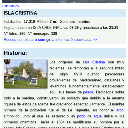
Esta foto es...
ISLA CRISTINA
Habitantes:
17.310
Altitud:
7 m.
Gentilicio:
Isleños
Hoy amanece en ISLA CRISTINA a las
07:39
y anochece a las
21:29
Nº fotos:
260
Nº mensajes:
139
Puedes completar o corregir la información publicada >>
Historia:
Los orígenes de
Isla Cristina
son muy
recientes, se remontan a la segunda mitad
del siglo XVIII cuando pescadores
provenientes del Mediterráneo, catalanes y
levantinos fundamentalmente establecieron
aquí sus bases de
pesca
. Dedicados sobre
todo a la sardina, construyeron un poblado que debido a la enorme
riqueza de estos caladeros fue creciendo espectacularmente. El nombre
primero de la población fue el de La Higuerita, en honor al
árbol
simbólico junto al que se estableció un
pozo
de
agua
dulce y los
primeros chamizos. Hacía el 1834 se modificaría su nombre por el