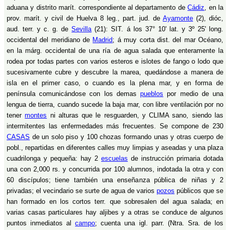
aduana y distrito marít. correspondiente al departamento de
Cádiz
, en la
prov. marít. y civil de Huelva 8 leg., part. jud. de
Ayamonte
(2), dióc,
aud. terr. y c. g. de
Sevilla
(21): SIT. á los 37° 10' lat. y 3º 25' long.
occidental del meridiano de
Madrid
; á muy corta dist. del mar Océano,
en la márg. occidental de una ría de agua salada que enteramente la
rodea por todas partes con varios esteros e islotes de fango o lodo que
sucesivamente cubre y descubre la marea, quedándose a manera de
isla en el primer caso, o cuando es la plena mar, y en forma de
península comunicándose con los demas
pueblos
por medio de una
lengua de tierra, cuando sucede la baja mar, con libre ventilación por no
tener
montes
ni alturas que le resguarden, y CLIMA sano, siendo las
intermitentes las enfermedades más frecuentes. Se compone de 230
CASAS
de un solo piso y 100 chozas formando unas y otras cuerpo de
pobl., repartidas en diferentes calles muy limpias y aseadas y una plaza
cuadrilonga y pequeña: hay 2
escuelas
de instrucción primaria dotada
una con 2,000 rs. y concurrida por 100 alumnos, indotada la otra y con
60 discípulos; tiene también una enseñanza pública de niñas y 2
privadas; el vecindario se surte de agua de varios
pozos
públicos que se
han formado en los cortos terr. que sobresalen del agua salada; en
varias casas particulares hay aljibes y a otras se conduce de algunos
puntos inmediatos al
campo
; cuenta una igl. parr. (Ntra. Sra. de los