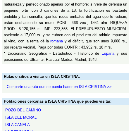
naturaleza y perfeccionado apenas por el hombre; sírvele de defensa un
pequeño fortín con 3 cañones de á 18; la fortificación es bastante
endeble y tan sencilla, que los rudos embates del agua que lo rodean,
están deshaciendo su muro. POBL.: 466 vec., 1864 alm. RIQUEZA
PROD.: 5.120,155 rs. IMP.: 223,365. El PRESUPUESTO MUNICIPAL
asciende a 17,000 rs. y se cubren con el producto del arbitrio impuesto
al vino, con la renta dé la
romana
y el déficit, que son unos 9,000 rs.,
por reparto vecinal. Paga por todas CONTR.: 43,952 rs. 18 mrs.
* Diccionario Geográfico - Estadístico - Histórico de
España
y sus
posesiones de Ultramar, Pascual Madoz. Madrid, 1848.
Rutas o sitios a visitar en ISLA CRISTINA:
Comparte una ruta que se pueda hacer en ISLA CRISTINA >>
Poblaciones cercanas a ISLA CRISTINA que puedes visitar:
POZO DEL CAMINO
ISLA DEL MORAL
ISLA CANELA