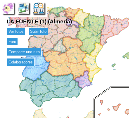
LA FUENTE (1) (Almería)
Ver fotos
Subir foto
Foro
Comparte una ruta
Colaboradores