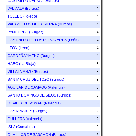
CASTRILLO DEL VAL (Burgos)
4
VALMALA (Burgos)
4
TOLEDO (Toledo)
4
PALAZUELOS DE LA SIERRA (Burgos)
4
PANCORBO (Burgos)
4
CASTRILLO DE LOS POLVAZARES (León)
4
LEON (León)
4
CARDEÑAJIMENO (Burgos)
4
HARO (La Rioja)
3
VILLALMANZO (Burgos)
3
SANTA CRUZ DEL TOZO (Burgos)
3
AGUILAR DE CAMPOO (Palencia)
3
SANTO DOMINGO DE SILOS (Burgos)
3
REVILLA DE POMAR (Palencia)
3
CASTAÑARES (Burgos)
2
CULLERA (Valencia)
2
ISLA (Cantabria)
2
OLMILLOS DE SASAMON (Burgos)
2