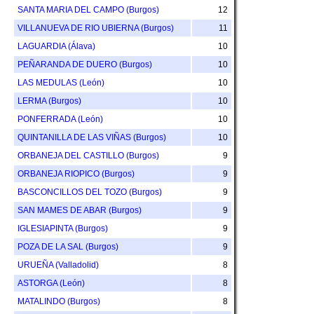
SANTA MARIA DEL CAMPO (Burgos)
12
VILLANUEVA DE RIO UBIERNA (Burgos)
11
LAGUARDIA (Álava)
10
PEÑARANDA DE DUERO (Burgos)
10
LAS MEDULAS (León)
10
LERMA (Burgos)
10
PONFERRADA (León)
10
QUINTANILLA DE LAS VIÑAS (Burgos)
10
ORBANEJA DEL CASTILLO (Burgos)
9
ORBANEJA RIOPICO (Burgos)
9
BASCONCILLOS DEL TOZO (Burgos)
9
SAN MAMES DE ABAR (Burgos)
9
IGLESIAPINTA (Burgos)
9
POZA DE LA SAL (Burgos)
9
URUEÑA (Valladolid)
8
ASTORGA (León)
8
MATALINDO (Burgos)
8