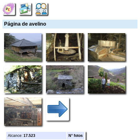
Página de avelino
Alcance:
17.523
N° fotos