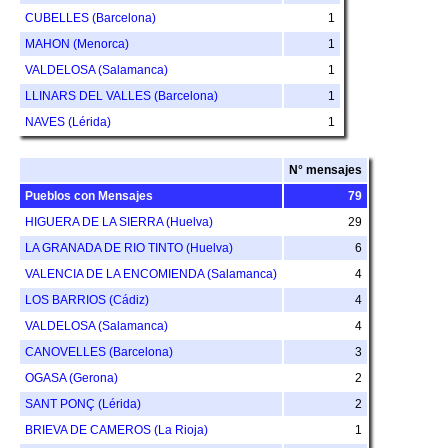
CUBELLES (Barcelona)
1
MAHON (Menorca)
1
VALDELOSA (Salamanca)
1
LLINARS DEL VALLES (Barcelona)
1
NAVES (Lérida)
1
N° mensajes
Pueblos con Mensajes
79
HIGUERA DE LA SIERRA (Huelva)
29
LA GRANADA DE RIO TINTO (Huelva)
6
VALENCIA DE LA ENCOMIENDA (Salamanca)
4
LOS BARRIOS (Cádiz)
4
VALDELOSA (Salamanca)
4
CANOVELLES (Barcelona)
3
OGASA (Gerona)
2
SANT PONÇ (Lérida)
2
BRIEVA DE CAMEROS (La Rioja)
1