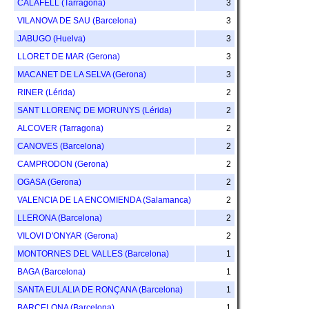
CALAFELL (Tarragona)
3
VILANOVA DE SAU (Barcelona)
3
JABUGO (Huelva)
3
LLORET DE MAR (Gerona)
3
MACANET DE LA SELVA (Gerona)
3
RINER (Lérida)
2
SANT LLORENÇ DE MORUNYS (Lérida)
2
ALCOVER (Tarragona)
2
CANOVES (Barcelona)
2
CAMPRODON (Gerona)
2
OGASA (Gerona)
2
VALENCIA DE LA ENCOMIENDA (Salamanca)
2
LLERONA (Barcelona)
2
VILOVI D'ONYAR (Gerona)
2
MONTORNES DEL VALLES (Barcelona)
1
BAGA (Barcelona)
1
SANTA EULALIA DE RONÇANA (Barcelona)
1
BARCELONA (Barcelona)
1