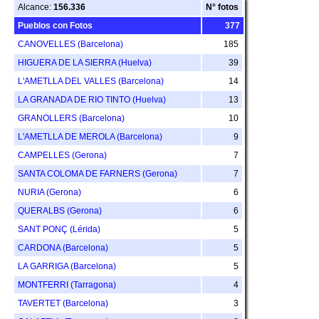
Alcance:
156.336
N° fotos
Pueblos con Fotos
377
CANOVELLES (Barcelona)
185
HIGUERA DE LA SIERRA (Huelva)
39
L'AMETLLA DEL VALLES (Barcelona)
14
LA GRANADA DE RIO TINTO (Huelva)
13
GRANOLLERS (Barcelona)
10
L'AMETLLA DE MEROLA (Barcelona)
9
CAMPELLES (Gerona)
7
SANTA COLOMA DE FARNERS (Gerona)
7
NURIA (Gerona)
6
QUERALBS (Gerona)
6
SANT PONÇ (Lérida)
5
CARDONA (Barcelona)
5
LA GARRIGA (Barcelona)
5
MONTFERRI (Tarragona)
4
TAVERTET (Barcelona)
3