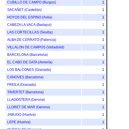
CUBILLO DE CAMPO (Burgos)
1
SACAÑET (Castellón)
1
HOYOS DEL ESPINO (Avila)
1
CABEZA LA VACA (Badajoz)
1
LAS CORTECILLAS (Sevilla)
1
ALBA DE CERRATO (Palencia)
1
VILLALON DE CAMPOS (Valladolid)
1
BARCELONA (Barcelona)
1
EL CABO DE GATA (Almería)
1
LOS BALCONES (Granada)
1
CANOVES (Barcelona)
1
FREILA (Granada)
1
TAVERTET (Barcelona)
1
LLAGOSTERA (Gerona)
1
LLORET DE MAR (Gerona)
1
JABUGO (Huelva)
1
LEPE (Huelva)
1