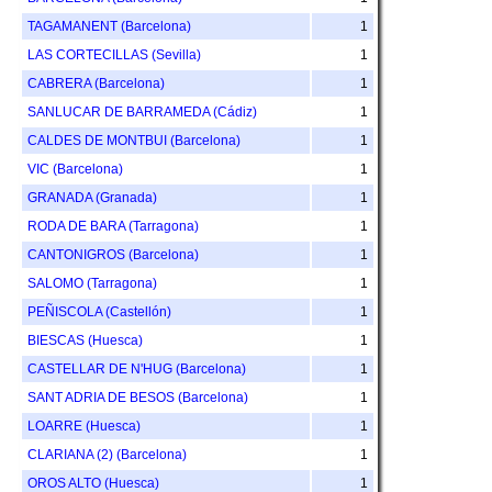
TAGAMANENT (Barcelona)
1
LAS CORTECILLAS (Sevilla)
1
CABRERA (Barcelona)
1
SANLUCAR DE BARRAMEDA (Cádiz)
1
CALDES DE MONTBUI (Barcelona)
1
VIC (Barcelona)
1
GRANADA (Granada)
1
RODA DE BARA (Tarragona)
1
CANTONIGROS (Barcelona)
1
SALOMO (Tarragona)
1
PEÑISCOLA (Castellón)
1
BIESCAS (Huesca)
1
CASTELLAR DE N'HUG (Barcelona)
1
SANT ADRIA DE BESOS (Barcelona)
1
LOARRE (Huesca)
1
CLARIANA (2) (Barcelona)
1
OROS ALTO (Huesca)
1