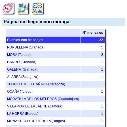
Página de diego merin moraga
N° mensajes
Pueblos con Mensajes
22
PURULLENA (Granada)
5
MORA (Toledo)
2
DARRO (Granada)
1
GALERA (Granada)
1
ALARBA (Zaragoza)
1
TORRIJO DE LA CAÑADA (Zaragoza)
1
OCAÑA (Toledo)
1
MORATILLA DE LOS MELEROS (Guadalajara)
1
VILLAMOR DE LA LADRE (Zamora)
1
LA HORRA (Burgos)
1
MONASTERIO DE RODILLA (Burgos)
1