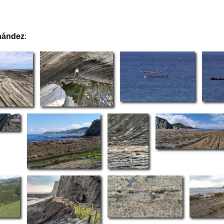
nández
: