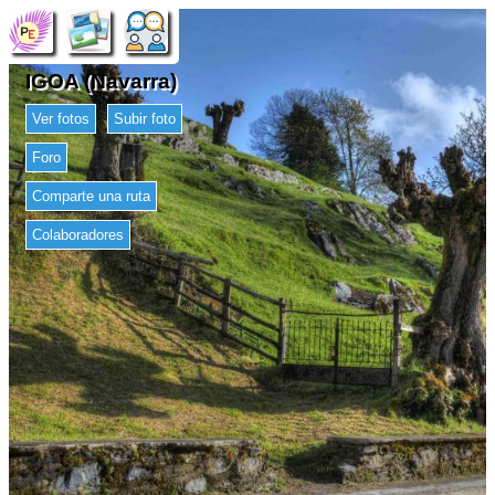
IGOA (Navarra)
Ver fotos
Subir foto
Foro
Comparte una ruta
Colaboradores