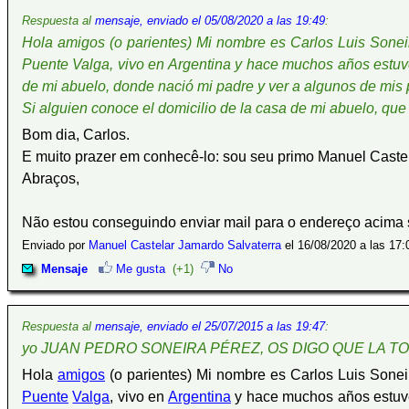
Respuesta al
mensaje, enviado el 05/08/2020 a las 19:49
:
Hola amigos (o parientes) Mi nombre es Carlos Luis Sonei
Puente Valga, vivo en Argentina y hace muchos años estuve p
de mi abuelo, donde nació mi padre y ver a algunos de mis pri
Si alguien conoce el domicilio de la casa de mi abuelo, qu
Bom dia, Carlos.
E muito prazer em conhecê-lo: sou seu primo Manuel Castel
Abraços,
Não estou conseguindo enviar mail para o endereço acima
Enviado por
Manuel Castelar Jamardo Salvaterra
el 16/08/2020 a las 17:
Mensaje
Me gusta
(+1)
No
Respuesta al
mensaje, enviado el 25/07/2015 a las 19:47
:
yo JUAN PEDRO SONEIRA PÉREZ, OS DIGO QUE LA T
Hola
amigos
(o parientes) Mi nombre es Carlos Luis Sonei
Puente
Valga
, vivo en
Argentina
y hace muchos años estuve p