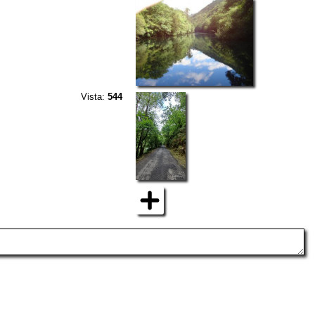
Vista:
544