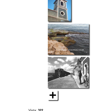
Vista:
322