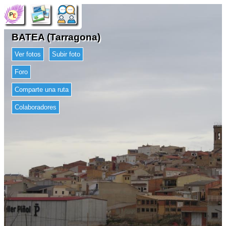
BATEA (Tarragona)
Ver fotos
Subir foto
Foro
Comparte una ruta
Colaboradores